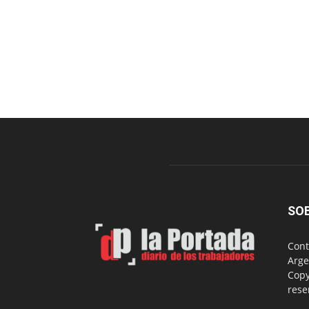
SO
Cont
Arge
Copy
rese