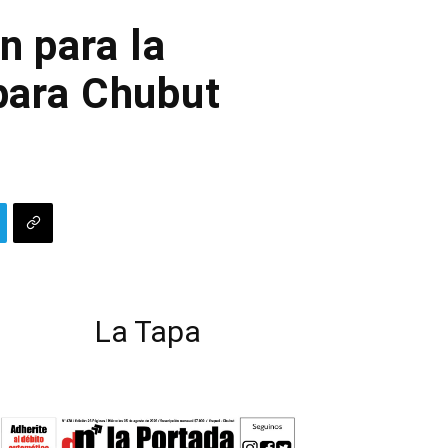
n para la
 para Chubut
La Tapa