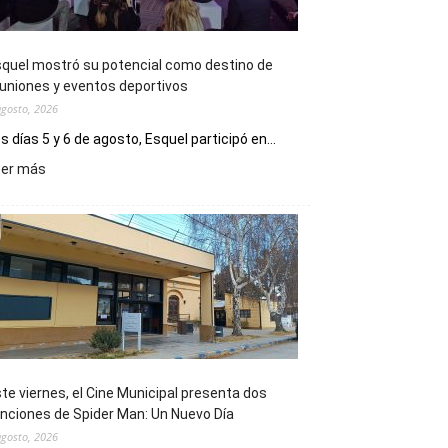
quel mostró su potencial como destino de
uniones y eventos deportivos
agosto, 2026
s días 5 y 6 de agosto, Esquel participó en...
:
eer más
Esquel
mostró
su
potencial
como
destino
de
reuniones
y
eventos
te viernes, el Cine Municipal presenta dos
deportivos
nciones de Spider Man: Un Nuevo Día
agosto, 2026