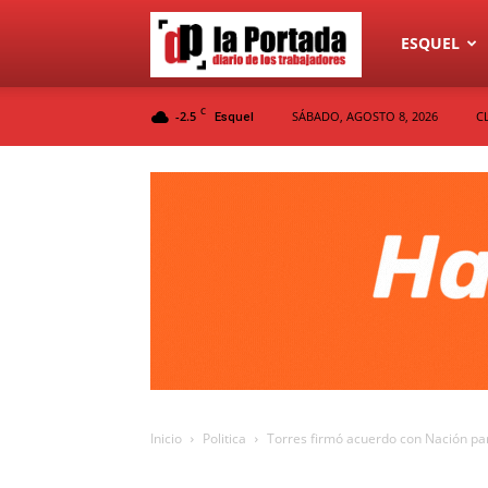
Diario
ESQUEL
C
-2.5
SÁBADO, AGOSTO 8, 2026
C
Esquel
La
Portada
Inicio
Politica
Torres firmó acuerdo con Nación para