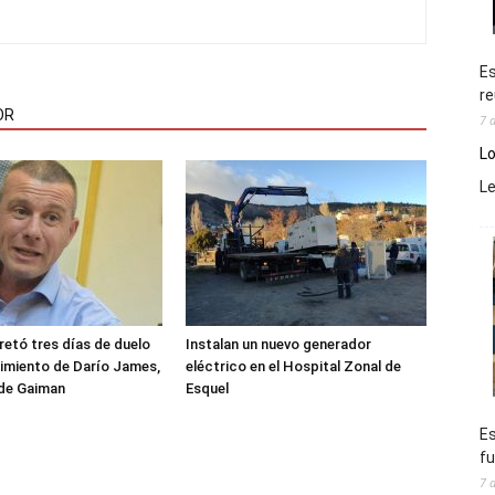
Es
re
OR
7 
Lo
L
etó tres días de duelo
Instalan un nuevo generador
ecimiento de Darío James,
eléctrico en el Hospital Zonal de
 de Gaiman
Esquel
Es
fu
7 