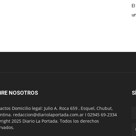
El
un
BRE NOSOTROS
S
actos Domicilio legal: Julio A. Roca 659 , Esquel, Chubut,
ntina. redaccion@diariolaportada.com.ar I 02945 69-2334
right 2025 Diario La Portada. Todos los derechos
rvados.