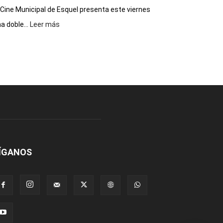
 Cine Municipal de Esquel presenta este viernes
:
a doble...
Leer más
Este
viernes,
el
Cine
Municipal
presenta
dos
funciones
de
Spider
Man:
Un
ÍGANOS
Nuevo
Día