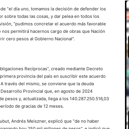
sde “el día uno, tomamos la decisión de defender los
 sobre todas las cosas, y dar pelea en todos los
 visión, “pudimos concretar el acuerdo más favorable
e nos permitirá hacernos cargo de obras que Nación
rir cero pesos al Gobierno Nacional”.
Obligaciones Recíprocas”, creado mediante Decreto
primera provincia del país en suscribir este acuerdo
. A través del mismo, se conviene que la deuda
 Desarrollo Provincial que, en agosto de 2024
e pesos y, actualizada, llega a los 140.287.250.516,03
período de gracias de 12 meses.
hubut, Andrés Meiszner, explicó que “de no haber
 pagando hoy 250 mil millones de pesos”, e indicó que,