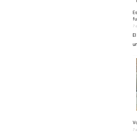
Es
fu
7 
El
un
Vo
7 