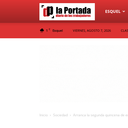
Diario
ESQUEL
C
1
VIERNES, AGOSTO 7, 2026
CLAS
Esquel
La
Portada
Inicio
Sociedad
Arranca la segunda quincena de ene