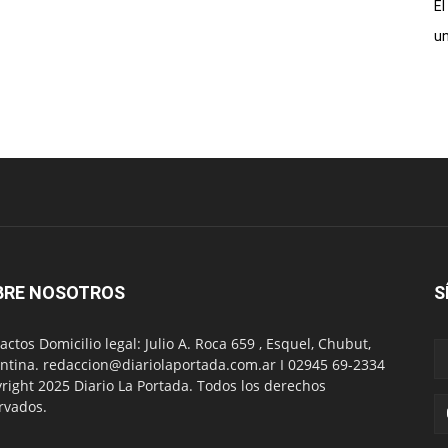
El
un
BRE NOSOTROS
S
actos Domicilio legal: Julio A. Roca 659 , Esquel, Chubut,
ntina. redaccion@diariolaportada.com.ar I 02945 69-2334
right 2025 Diario La Portada. Todos los derechos
rvados.