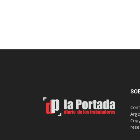
SO
Cont
Arge
Copy
rese