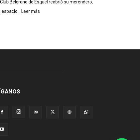
 Club Belgrano de Esquel reabrió su merendero,
:
 espacio...
Leer más
Volvió
a
funcionar
el
merendero
del
Club
Belgrano
ÍGANOS