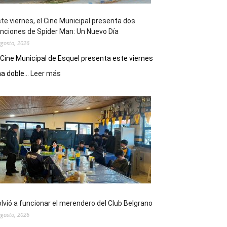
te viernes, el Cine Municipal presenta dos
nciones de Spider Man: Un Nuevo Día
agosto, 2026
 Cine Municipal de Esquel presenta este viernes
:
a doble...
Leer más
Este
viernes,
el
Cine
Municipal
presenta
dos
funciones
de
Spider
Man:
Un
lvió a funcionar el merendero del Club Belgrano
Nuevo
agosto, 2026
Día