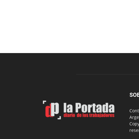
SO
Cont
Arge
Copy
rese