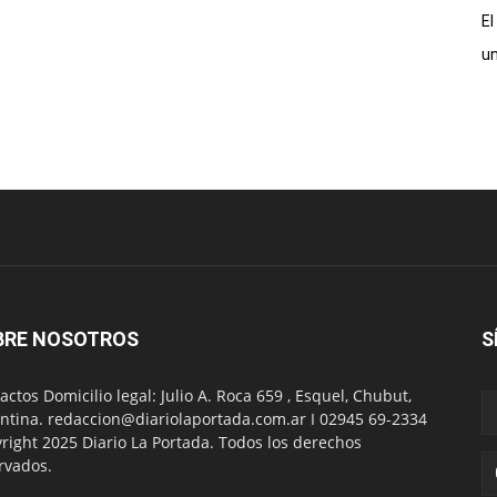
El
un
BRE NOSOTROS
S
actos Domicilio legal: Julio A. Roca 659 , Esquel, Chubut,
ntina. redaccion@diariolaportada.com.ar I 02945 69-2334
right 2025 Diario La Portada. Todos los derechos
rvados.