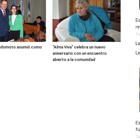
Es
re
7 
Lo
adomoto asumió como
“Alma Viva” celebra un nuevo
L
aniversario con un encuentro
abierto a la comunidad
Es
fu
7 