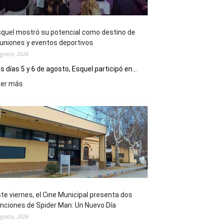
quel mostró su potencial como destino de
uniones y eventos deportivos
agosto, 2026
s días 5 y 6 de agosto, Esquel participó en...
:
eer más
Esquel
mostró
su
potencial
como
destino
de
reuniones
y
eventos
te viernes, el Cine Municipal presenta dos
deportivos
nciones de Spider Man: Un Nuevo Día
agosto, 2026