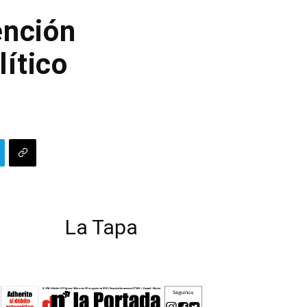
ención
lítico
La Tapa