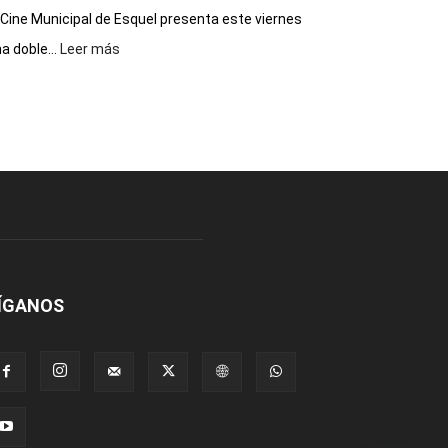
 Cine Municipal de Esquel presenta este viernes
:
a doble...
Leer más
Este
viernes,
el
Cine
Municipal
presenta
dos
funciones
de
Spider
Man:
Un
ÍGANOS
Nuevo
Día