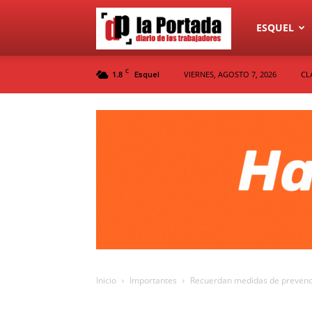
Diario
ESQUEL
C
1.8
VIERNES, AGOSTO 7, 2026
CL
Esquel
La
Portada
Inicio
Importantes
Recuerdan medidas de prevenc