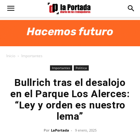
Diario
La
Inicio
Importantes
Portada
Importantes
Politica
Bullrich tras el desalojo
en el Parque Los Alerces:
“Ley y orden es nuestro
lema”
Por
LaPortada
-
9 enero, 2025