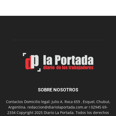
Sur
realizará
una
nueva
edición
de
su
Feria
de
Arte
con
presentación
de
libro
y
música
SOBRE NOSOTROS
en
vivo
Contactos Domicilio legal: Julio A. Roca 659 , Esquel, Chubut,
Argentina. redaccion@diariolaportada.com.ar I 02945 69-
2334 Copyright 2025 Diario La Portada. Todos los derechos