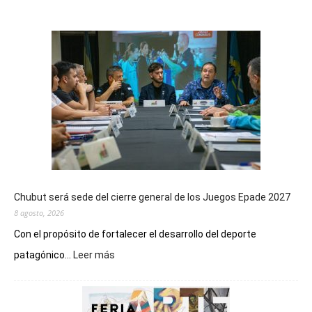
Chubut será sede del cierre general de los Juegos Epade 2027
8 agosto, 2026
Con el propósito de fortalecer el desarrollo del deporte
:
patagónico...
Leer más
Chubut
será
sede