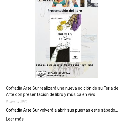
del
cierre
general
de
los
Juegos
Epade
2027
Cofradía Arte Sur realizará una nueva edición de su Feria de
Arte con presentación de libro y música en vivo
8 agosto, 2026
Cofradía Arte Sur volverá a abrir sus puertas este sábado...
:
Leer más
Cofradía
Arte