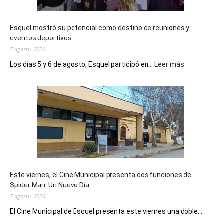
Esquel mostró su potencial como destino de reuniones y
eventos deportivos
7 agosto, 2026
:
Los días 5 y 6 de agosto, Esquel participó en...
Leer más
Esquel
mostró
su
potencial
como
destino
de
reuniones
y
eventos
Este viernes, el Cine Municipal presenta dos funciones de
deportivos
Spider Man: Un Nuevo Día
7 agosto, 2026
El Cine Municipal de Esquel presenta este viernes una doble...