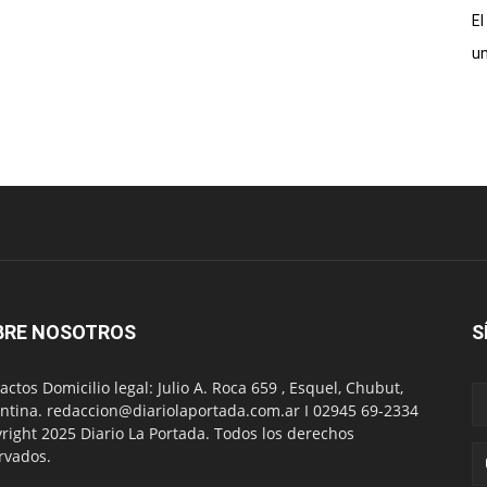
El
un
BRE NOSOTROS
S
actos Domicilio legal: Julio A. Roca 659 , Esquel, Chubut,
ntina. redaccion@diariolaportada.com.ar I 02945 69-2334
right 2025 Diario La Portada. Todos los derechos
rvados.