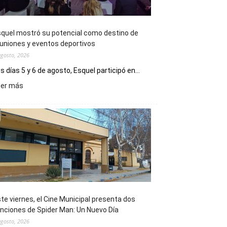
quel mostró su potencial como destino de
uniones y eventos deportivos
agosto, 2026
s días 5 y 6 de agosto, Esquel participó en...
:
eer más
Esquel
mostró
su
potencial
como
destino
de
reuniones
y
eventos
te viernes, el Cine Municipal presenta dos
deportivos
nciones de Spider Man: Un Nuevo Día
agosto, 2026