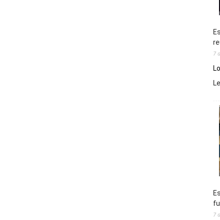
Es
re
7 
Lo
L
Es
fu
7 