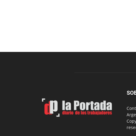
SO
Cont
Arge
Copy
rese