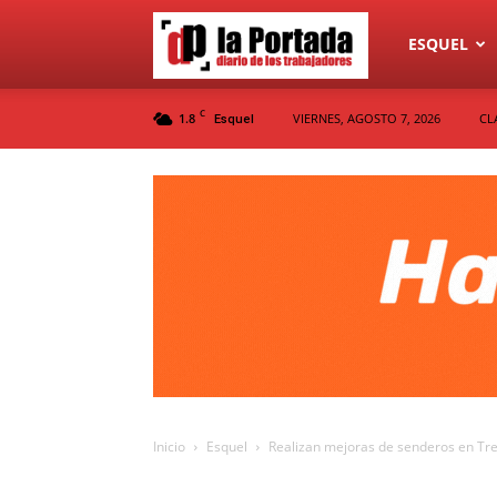
Diario
ESQUEL
C
1.8
VIERNES, AGOSTO 7, 2026
CL
Esquel
La
Portada
Inicio
Esquel
Realizan mejoras de senderos en Tr