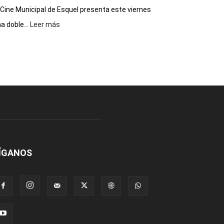
 Cine Municipal de Esquel presenta este viernes
:
a doble...
Leer más
Este
viernes,
el
Cine
Municipal
presenta
dos
funciones
de
Spider
Man:
Un
ÍGANOS
Nuevo
Día