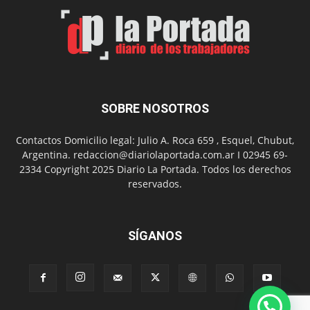
el
Día
del
Folclor
SOBRE NOSOTROS
Contactos Domicilio legal: Julio A. Roca 659 , Esquel, Chubut,
Argentina. redaccion@diariolaportada.com.ar I 02945 69-
2334 Copyright 2025 Diario La Portada. Todos los derechos
reservados.
SÍGANOS