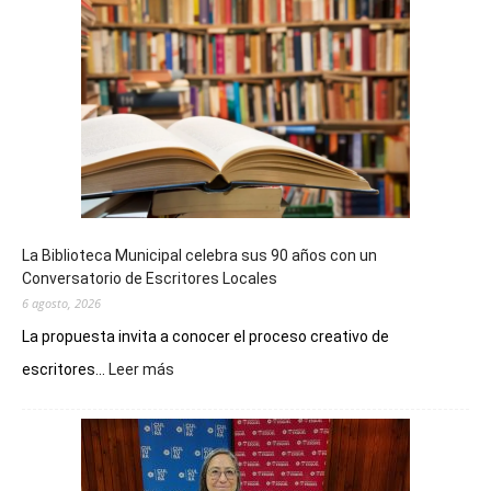
La Biblioteca Municipal celebra sus 90 años con un
Conversatorio de Escritores Locales
6 agosto, 2026
La propuesta invita a conocer el proceso creativo de
:
escritores...
Leer más
La
Biblioteca
Municipal
celebra
sus