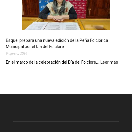
90
años
con
un
Conversatorio
de
Esquel prepara una nueva edición de la Peña Folclórica
Escritores
Municipal por el Día del Folclore
Locales
6 agosto, 2026
:
En el marco de la celebración del Día del Folclore,...
Leer más
Esquel
prepar
una
nueva
edición
de
la
Peña
Folclór
Municip
por