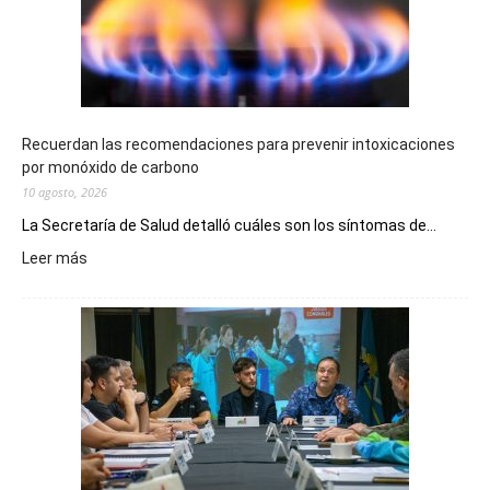
Recuerdan las recomendaciones para prevenir intoxicaciones
por monóxido de carbono
10 agosto, 2026
La Secretaría de Salud detalló cuáles son los síntomas de...
:
Leer más
Recuerdan
las
recomendaciones
para
prevenir
intoxicaciones
por
monóxido
de
carbono