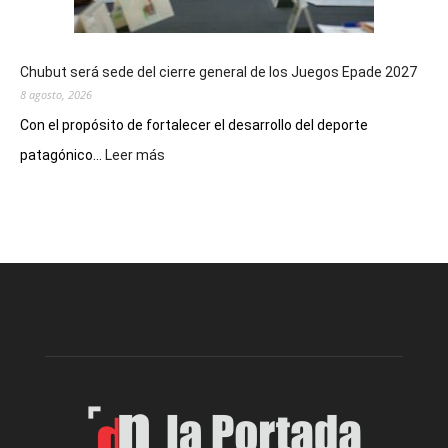
Chubut será sede del cierre general de los Juegos Epade 2027
8 agosto, 2026
Con el propósito de fortalecer el desarrollo del deporte
:
patagónico...
Leer más
Chubut
será
sede
del
cierre
general
de
los
Juegos
Epade
2027