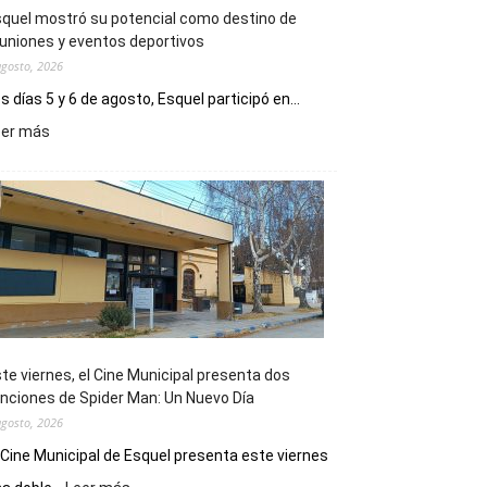
quel mostró su potencial como destino de
uniones y eventos deportivos
agosto, 2026
s días 5 y 6 de agosto, Esquel participó en...
:
eer más
Esquel
mostró
su
potencial
como
destino
de
reuniones
y
eventos
te viernes, el Cine Municipal presenta dos
deportivos
nciones de Spider Man: Un Nuevo Día
agosto, 2026
 Cine Municipal de Esquel presenta este viernes
: