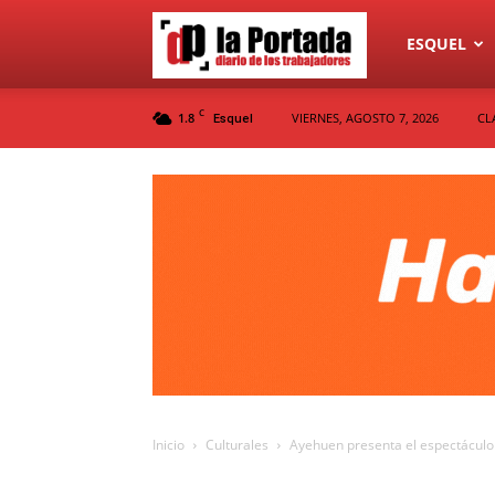
Diario
ESQUEL
C
1.8
VIERNES, AGOSTO 7, 2026
CL
Esquel
La
Portada
Inicio
Culturales
Ayehuen presenta el espectáculo