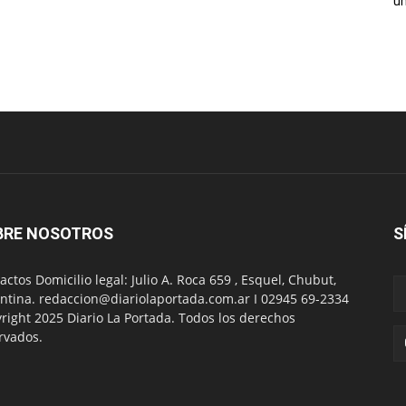
un
BRE NOSOTROS
S
actos Domicilio legal: Julio A. Roca 659 , Esquel, Chubut,
ntina. redaccion@diariolaportada.com.ar I 02945 69-2334
right 2025 Diario La Portada. Todos los derechos
rvados.