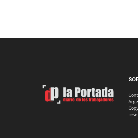
SO
Cont
Arge
Copy
rese