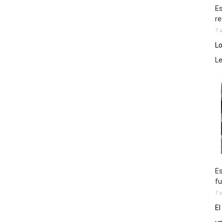
Es
re
7 
Lo
L
Es
fu
7 
El