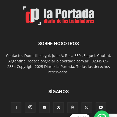
por
el
Día
del
Folclor
SOBRE NOSOTROS
Contactos Domicilio legal: Julio A. Roca 659 , Esquel, Chubut,
Argentina. redaccion@diariolaportada.com.ar I 02945 69-
2334 Copyright 2025 Diario La Portada. Todos los derechos
reservados.
SÍGANOS