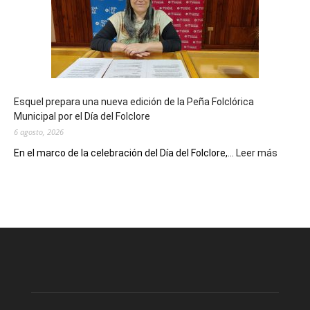
sus
90
años
con
un
Conversatorio
de
Esquel prepara una nueva edición de la Peña Folclórica
Escritores
Municipal por el Día del Folclore
Locales
6 agosto, 2026
:
En el marco de la celebración del Día del Folclore,...
Leer más
Esquel
prepar
una
nueva
edición
de
la
Peña
Folclór
Municip