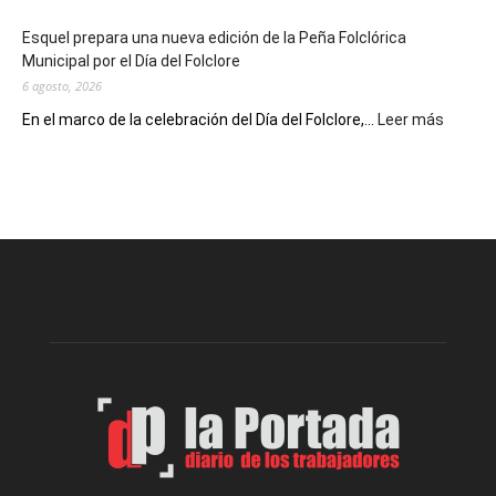
de
Esquel prepara una nueva edición de la Peña Folclórica
Escritores
Municipal por el Día del Folclore
Locales
6 agosto, 2026
:
En el marco de la celebración del Día del Folclore,...
Leer más
Esquel
prepar
una
nueva
edición
de
la
Peña
Folclór
Municip
por
el
Día
del
Folclor