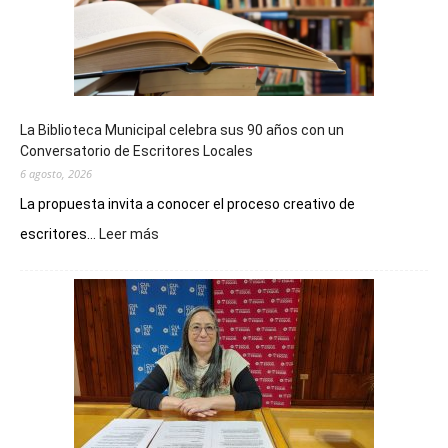
La Biblioteca Municipal celebra sus 90 años con un
Conversatorio de Escritores Locales
6 agosto, 2026
La propuesta invita a conocer el proceso creativo de
:
escritores...
Leer más
La
Biblioteca
Municipal
celebra
sus
90
años
con
un
Conversatorio