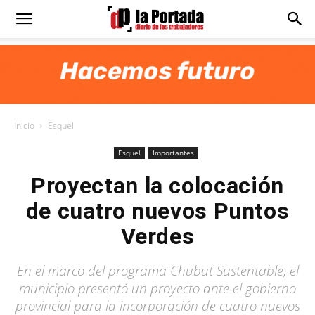
Diario
La
Inicio
Esquel
Portada
Esquel
Importantes
Proyectan la colocación
de cuatro nuevos Puntos
Verdes
En el marco del programa Chubut Sustentable, el
municipio presentó un proyecto ante el gobierno
provincial para la incorporación de cuatro nuevos