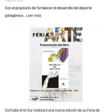
8 agosto, 2026
Con el propósito de fortalecer el desarrollo del deporte
:
patagónico...
Leer más
Chubut
será
sede
del
cierre
general
de
los
Juegos
Epade
2027
Cofradía Arte Sur realizará una nueva edición de su Feria de