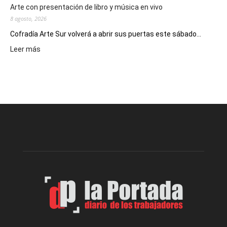
Arte con presentación de libro y música en vivo
8 agosto, 2026
Cofradía Arte Sur volverá a abrir sus puertas este sábado...
:
Leer más
Cofradía
Arte
Sur
realizará
una
nueva
edición
de
su
Feria
de
Arte
con
presentación
de
libro