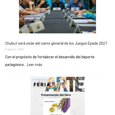
Chubut será sede del cierre general de los Juegos Epade 2027
8 agosto, 2026
Con el propósito de fortalecer el desarrollo del deporte
:
patagónico...
Leer más
Chubut
será
sede
del
cierre
general
de
los
Juegos