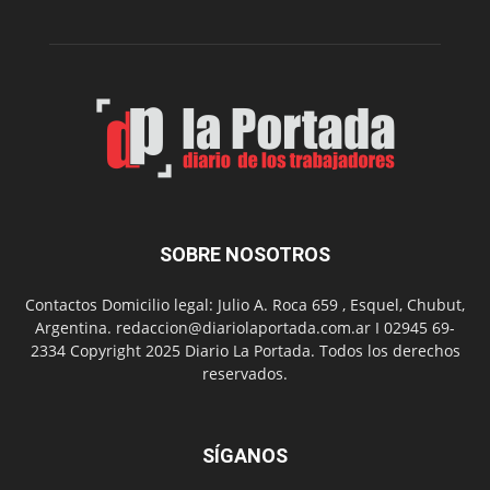
de
su
Feria
de
Arte
con
presentación
de
libro
y
música
SOBRE NOSOTROS
en
vivo
Contactos Domicilio legal: Julio A. Roca 659 , Esquel, Chubut,
Argentina. redaccion@diariolaportada.com.ar I 02945 69-
2334 Copyright 2025 Diario La Portada. Todos los derechos
reservados.
SÍGANOS