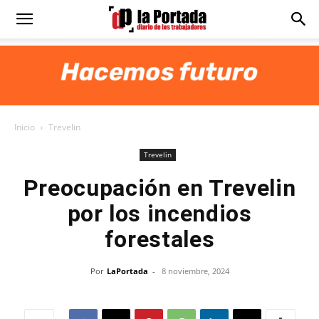
Diario
La
Inicio
Trevelin
Portada
Trevelin
Preocupación en Trevelin
por los incendios
forestales
Por
LaPortada
-
8 noviembre, 2024