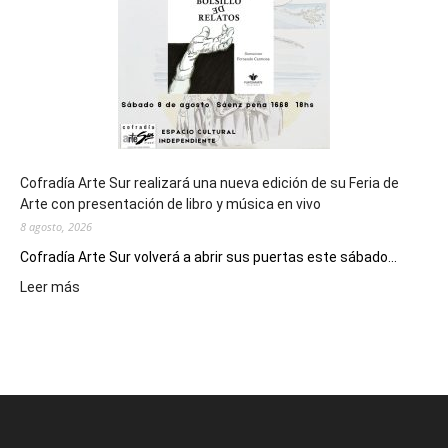
Epade
2027
Cofradía Arte Sur realizará una nueva edición de su Feria de
Arte con presentación de libro y música en vivo
8 agosto, 2026
Cofradía Arte Sur volverá a abrir sus puertas este sábado...
:
Leer más
Cofradía
Arte
Sur
realizará
una
nueva
edición