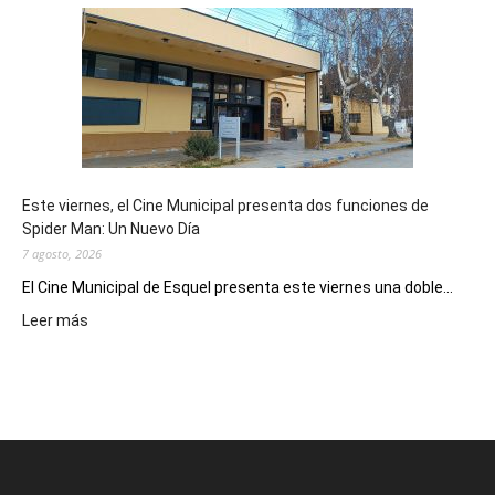
mostró
su
potencial
como
destino
de
reuniones
y
eventos
Este viernes, el Cine Municipal presenta dos funciones de
deportivos
Spider Man: Un Nuevo Día
7 agosto, 2026
El Cine Municipal de Esquel presenta este viernes una doble...
:
Leer más
Este
viernes,
el
Cine
Municipal
presenta
dos