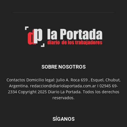
funciones
de
Spider
Man:
Un
Nuevo
Día
SOBRE NOSOTROS
Contactos Domicilio legal: Julio A. Roca 659 , Esquel, Chubut,
Argentina. redaccion@diariolaportada.com.ar I 02945 69-
2334 Copyright 2025 Diario La Portada. Todos los derechos
reservados.
SÍGANOS