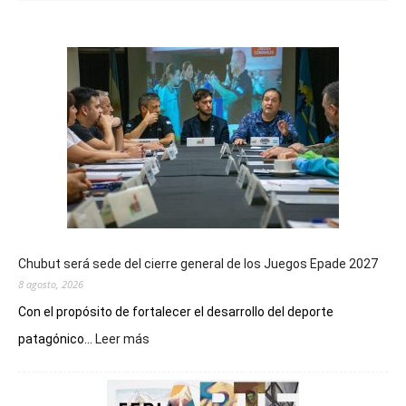
Chubut será sede del cierre general de los Juegos Epade 2027
8 agosto, 2026
Con el propósito de fortalecer el desarrollo del deporte
:
patagónico...
Leer más
Chubut
será
sede