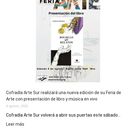
del
cierre
general
de
los
Juegos
Epade
2027
Cofradía Arte Sur realizará una nueva edición de su Feria de
Arte con presentación de libro y música en vivo
8 agosto, 2026
Cofradía Arte Sur volverá a abrir sus puertas este sábado...
:
Leer más
Cofradía