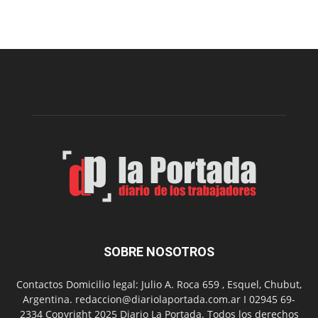
Arte
Sur
realizará
una
nueva
edición
de
su
Feria
de
Arte
con
presentación
de
libro
y
música
SOBRE NOSOTROS
en
vivo
Contactos Domicilio legal: Julio A. Roca 659 , Esquel, Chubut,
Argentina. redaccion@diariolaportada.com.ar I 02945 69-
2334 Copyright 2025 Diario La Portada. Todos los derechos