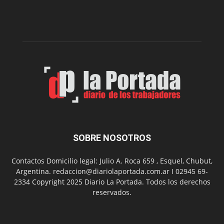
presenta
dos
funciones
de
Spider
Man:
Un
Nuevo
Día
SOBRE NOSOTROS
Contactos Domicilio legal: Julio A. Roca 659 , Esquel, Chubut,
Argentina. redaccion@diariolaportada.com.ar I 02945 69-
2334 Copyright 2025 Diario La Portada. Todos los derechos
reservados.