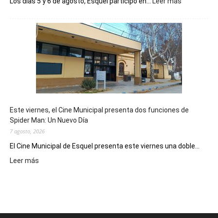
:
Los días 5 y 6 de agosto, Esquel participó en...
Leer más
Esquel
mostró
su
potencial
como
destino
de
reuniones
y
eventos
Este viernes, el Cine Municipal presenta dos funciones de
deportivos
Spider Man: Un Nuevo Día
7 agosto, 2026
El Cine Municipal de Esquel presenta este viernes una doble...
:
Leer más
Este
viernes,
el
Cine
Municipal