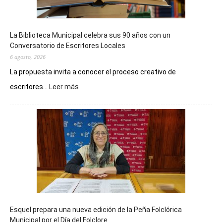
La Biblioteca Municipal celebra sus 90 años con un
Conversatorio de Escritores Locales
6 agosto, 2026
La propuesta invita a conocer el proceso creativo de
:
escritores...
Leer más
La
Biblioteca
Municipal
celebra
sus
90
años
con
un
Conversatorio
de
Esquel prepara una nueva edición de la Peña Folclórica
Escritores
Municipal por el Día del Folclore
Locales