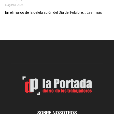
6 agosto, 2026
:
En el marco de la celebración del Día del Folclore,...
Leer más
Esquel
prepar
una
nueva
edición
de
la
Peña
Folclór
Municip
por
el
Día
del
Folclor
SOBRE NOSOTROS