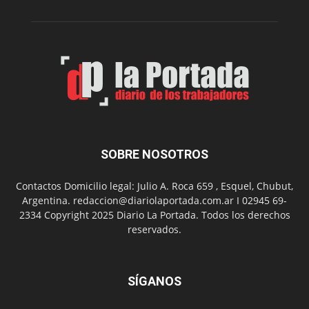
su
Feria
de
Arte
con
presentación
de
libro
y
música
SOBRE NOSOTROS
en
vivo
Contactos Domicilio legal: Julio A. Roca 659 , Esquel, Chubut,
Argentina. redaccion@diariolaportada.com.ar I 02945 69-
2334 Copyright 2025 Diario La Portada. Todos los derechos
reservados.
SÍGANOS