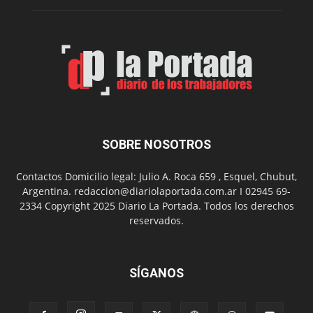
Folclór
Municip
por
el
Día
del
Folclor
SOBRE NOSOTROS
Contactos Domicilio legal: Julio A. Roca 659 , Esquel, Chubut,
Argentina. redaccion@diariolaportada.com.ar I 02945 69-
2334 Copyright 2025 Diario La Portada. Todos los derechos
reservados.
SÍGANOS