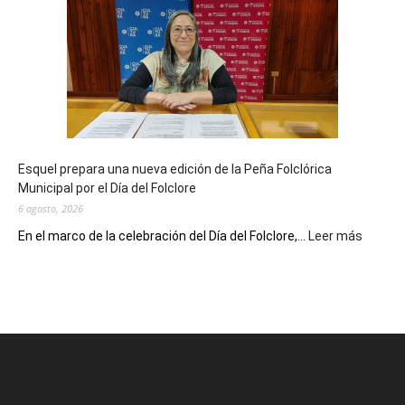
Municipal
celebra
sus
90
años
con
un
Conversatorio
de
Esquel prepara una nueva edición de la Peña Folclórica
Escritores
Municipal por el Día del Folclore
Locales
6 agosto, 2026
:
En el marco de la celebración del Día del Folclore,...
Leer más
Esquel
prepar
una
nueva
edición
de
la
Peña