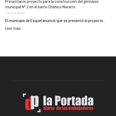
Presentaron proyecto para la construcción del gimnasio
municipal N° 2 en el barrio Chanico Navarro
5 agosto, 2026
El municipio de Esquel anunció que se presentó el proyecto...
:
Leer más
Presentaron
proyecto
para
la
construcción
del
gimnasio
municipal
N°
2
en
el
barrio
Chanico
Navarro