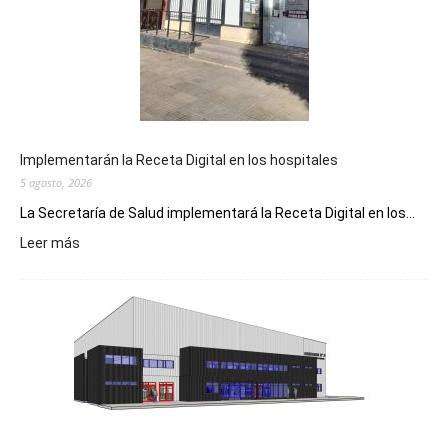
Implementarán la Receta Digital en los hospitales
5 agosto, 2026
La Secretaría de Salud implementará la Receta Digital en los...
:
Leer más
Implementarán
la
Receta
Digital
en
los
hospitales