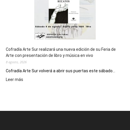
Epade
2027
Cofradía Arte Sur realizará una nueva edición de su Feria de
Arte con presentación de libro y música en vivo
8 agosto, 2026
Cofradía Arte Sur volverá a abrir sus puertas este sábado...
:
Leer más
Cofradía
Arte
Sur
realizará
una
nueva
edición
de