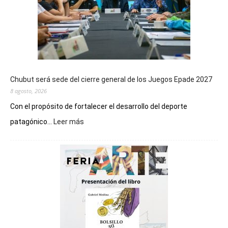
Chubut será sede del cierre general de los Juegos Epade 2027
8 agosto, 2026
Con el propósito de fortalecer el desarrollo del deporte
:
patagónico...
Leer más
Chubut
será
sede
del
cierre
general
de
los
Juegos