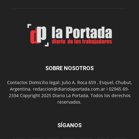
su
Feria
de
Arte
con
presentación
de
libro
y
música
SOBRE NOSOTROS
en
vivo
Contactos Domicilio legal: Julio A. Roca 659 , Esquel, Chubut,
Argentina. redaccion@diariolaportada.com.ar I 02945 69-
2334 Copyright 2025 Diario La Portada. Todos los derechos
reservados.
SÍGANOS