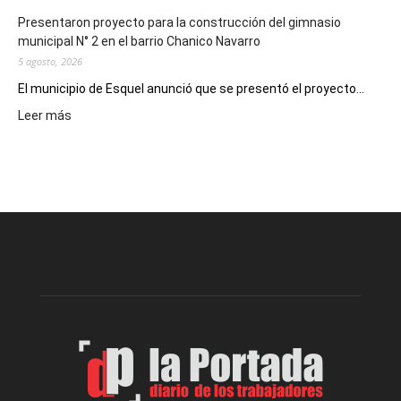
Presentaron proyecto para la construcción del gimnasio
municipal N° 2 en el barrio Chanico Navarro
5 agosto, 2026
El municipio de Esquel anunció que se presentó el proyecto...
:
Leer más
Presentaron
proyecto
para
la
construcción
del
gimnasio
municipal
N°
2
en
el
barrio
Chanico
Navarro