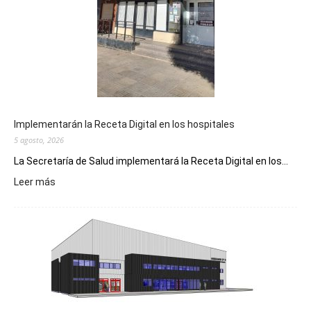
Implementarán la Receta Digital en los hospitales
5 agosto, 2026
La Secretaría de Salud implementará la Receta Digital en los...
:
Leer más
Implementarán
la
Receta
Digital
en
los
hospitales