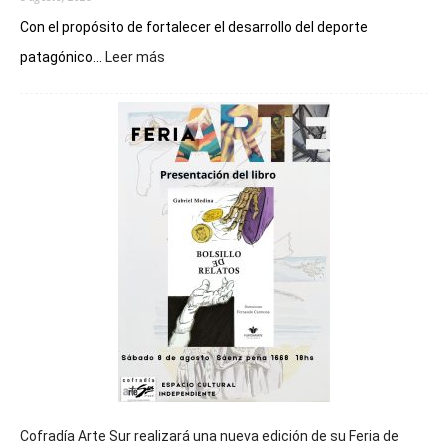
Con el propósito de fortalecer el desarrollo del deporte
:
patagónico...
Leer más
Chubut
será
sede
del
cierre
general
de
los
Juegos
Epade
2027
Cofradía Arte Sur realizará una nueva edición de su Feria de