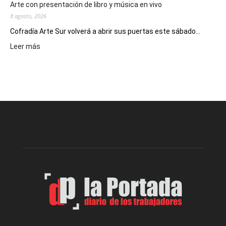
Arte con presentación de libro y música en vivo
8 agosto, 2026
Cofradía Arte Sur volverá a abrir sus puertas este sábado...
:
Leer más
Cofradía
Arte
Sur
realizará
una
nueva
edición
de
su
Feria
de
Arte
con
presentación
de
libro