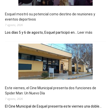
Esquel mostró su potencial como destino de reuniones y
eventos deportivos
7 agosto, 2026
:
Los días 5 y 6 de agosto, Esquel participó en...
Leer más
Esquel
mostró
su
potencial
como
destino
de
reuniones
y
eventos
Este viernes, el Cine Municipal presenta dos funciones de
deportivos
Spider Man: Un Nuevo Día
7 agosto, 2026
El Cine Municipal de Esquel presenta este viernes una doble...