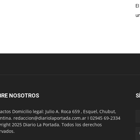
El
un
BRE NOSOTROS
S
actos Domicilio legal: Julio A. Roca 659 , Esquel, Chubut,
ntina. redaccion@diariolaportada.com.ar I 02945 69-2334
right 2025 Diario La Portada. Todos los derechos
rvados.