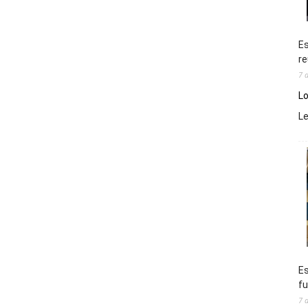
Es
re
7 
Lo
L
Es
fu
7 