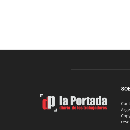
SO
Cont
Arge
Copy
rese