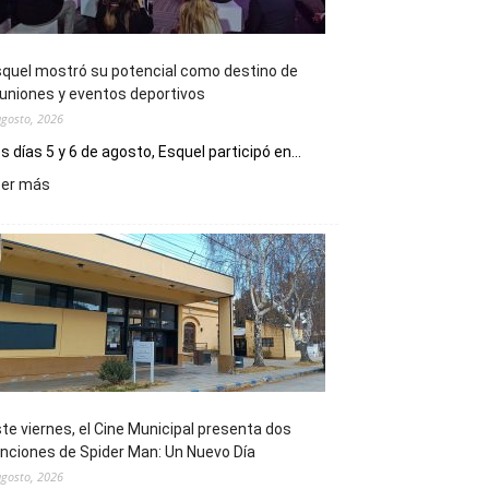
quel mostró su potencial como destino de
uniones y eventos deportivos
agosto, 2026
s días 5 y 6 de agosto, Esquel participó en...
:
eer más
Esquel
mostró
su
potencial
como
destino
de
reuniones
y
eventos
te viernes, el Cine Municipal presenta dos
deportivos
nciones de Spider Man: Un Nuevo Día
agosto, 2026