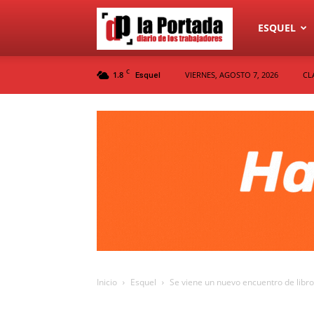
Diario
ESQUEL
C
1.8
VIERNES, AGOSTO 7, 2026
CL
Esquel
La
Portada
Inicio
Esquel
Se viene un nuevo encuentro de libro