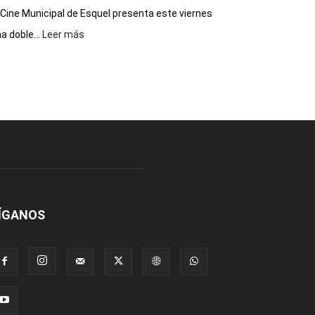
 Cine Municipal de Esquel presenta este viernes
:
a doble...
Leer más
Este
viernes,
el
Cine
Municipal
presenta
dos
funciones
de
Spider
Man:
Un
ÍGANOS
Nuevo
Día