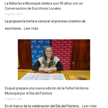
La Biblioteca Municipal celebra sus 90 años con un
Conversatorio de Escritores Locales
6 agosto, 2026
La propuesta invita a conocer el proceso creativo de
:
escritores...
Leer más
La
Biblioteca
Municipal
celebra
sus
90
años
con
un
Conversatorio
de
Esquel prepara una nueva edición de la Peña Folclórica
Escritores
Municipal por el Día del Folclore
Locales
6 agosto, 2026
:
En el marco de la celebración del Día del Folclore,...
Leer más