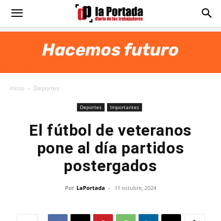
Diario
La
Inicio
Deportes
Portada
Deportes
Importantes
El fútbol de veteranos
pone al día partidos
postergados
Por
LaPortada
-
11 octubre, 2024