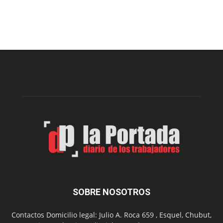
Esquel
prepar
una
nueva
edición
de
la
Peña
Folclór
Municip
por
el
Día
del
Folclor
SOBRE NOSOTROS
Contactos Domicilio legal: Julio A. Roca 659 , Esquel, Chubut,