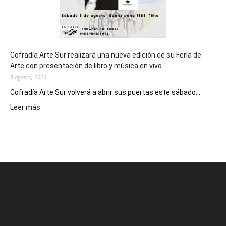
Cofradía Arte Sur realizará una nueva edición de su Feria de
Arte con presentación de libro y música en vivo
8 agosto, 2026
Cofradía Arte Sur volverá a abrir sus puertas este sábado...
:
Leer más
Cofradía
Arte
Sur
realizará
una
nueva
edición
de
su
Feria
de