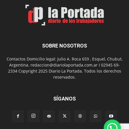
Arte
con
presentación
de
libro
y
música
SOBRE NOSOTROS
en
vivo
Contactos Domicilio legal: Julio A. Roca 659 , Esquel, Chubut,
Argentina. redaccion@diariolaportada.com.ar I 02945 69-
2334 Copyright 2025 Diario La Portada. Todos los derechos
reservados.
SÍGANOS