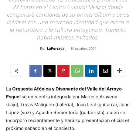
22 horas en el Centro Cultural Melipal donde
compartirá canciones de su primer álbum y otras
inéditas con una marcada identidad que evoca a
la naturaleza y la cultura patagónica. También
habrá músicos invitados.
Por
LaPortada
-
10 octubre, 2024
La
Orquesta Afónica y Disonante del Valle del Arroyo
Esquel
se encuentra integrada por Marcelo Aravena
(bajo), Lucas Maliqueo (batería), Joan Leal (guitarra), Juan
López (voz) y Agustín Rementería (guitarrista), quien se
incorporó recientemente y hará su presentación oficial el
próximo sábado en el concierto.