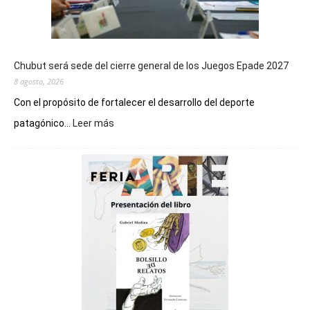
Chubut será sede del cierre general de los Juegos Epade 2027
8 agosto, 2026
Con el propósito de fortalecer el desarrollo del deporte
:
patagónico...
Leer más
Chubut
será
sede
del
cierre
general
de
los
Juegos
Epade
2027