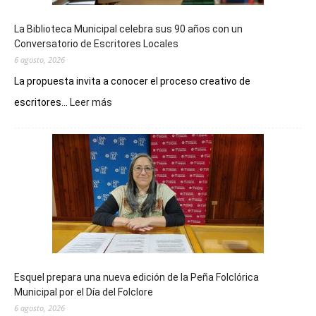
La Biblioteca Municipal celebra sus 90 años con un
Conversatorio de Escritores Locales
6 agosto, 2026
La propuesta invita a conocer el proceso creativo de
:
escritores...
Leer más
La
Biblioteca
Municipal
celebra
sus
90
años
con
un
Conversatorio
de
Esquel prepara una nueva edición de la Peña Folclórica
Escritores
Municipal por el Día del Folclore
Locales
6 agosto, 2026