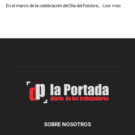
:
En el marco de la celebración del Día del Folclore,...
Leer más
Esquel
prepar
una
nueva
edición
de
la
Peña
Folclór
Municip
por
el
Día
del
Folclor
SOBRE NOSOTROS