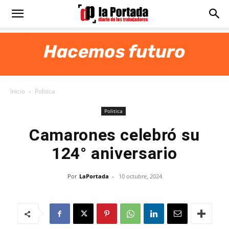
Diario
La
Inicio
Politica
Portada
Politica
Camarones celebró su
124° aniversario
Por
LaPortada
-
10 octubre, 2024