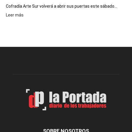
Cofradía Arte Sur volverá a abrir sus puertas este sábado...
:
Leer más
Cofradía
Arte
Sur
realizará
una
nueva
edición
de
su
Feria
de
Arte
con
presentación
de
libro
y
música
SOBRE NOSOTROS