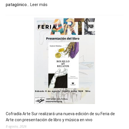
:
patagónico...
Leer más
Chubut
será
sede
del
cierre
general
de
los
Juegos
Epade
2027
Cofradía Arte Sur realizará una nueva edición de su Feria de
Arte con presentación de libro y música en vivo
8 agosto, 2026