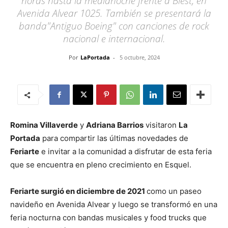
horas hasta la medianoche frente a Blest, en
Avenida Alvear 1025. También se presentará la
banda"Antiguo Boeing" con canciones de rock
nacional e internacional.
Por
LaPortada
-
5 octubre, 2024
Romina Villaverde
y
Adriana Barrios
visitaron
La
Portada
para compartir las últimas novedades de
Feriarte
e invitar a la comunidad a disfrutar de esta feria
que se encuentra en pleno crecimiento en Esquel.
Feriarte surgió en diciembre de 2021
como un paseo
navideño en Avenida Alvear y luego se transformó en una
feria nocturna con bandas musicales y food trucks que