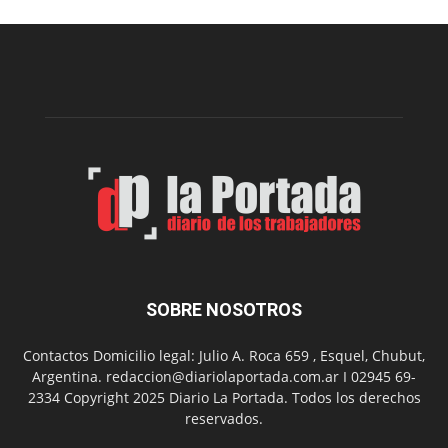
construcción
del
gimnasio
municipal
N°
2
en
el
barrio
Chanico
Navarro
SOBRE NOSOTROS
Contactos Domicilio legal: Julio A. Roca 659 , Esquel, Chubut,
Argentina. redaccion@diariolaportada.com.ar I 02945 69-
2334 Copyright 2025 Diario La Portada. Todos los derechos
reservados.