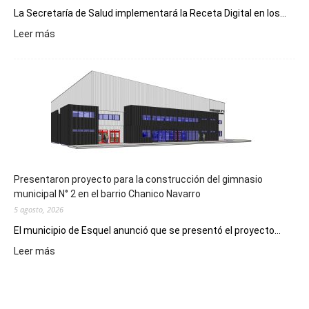
La Secretaría de Salud implementará la Receta Digital en los...
:
Leer más
Implementarán
la
Receta
Digital
en
los
hospitales
Presentaron proyecto para la construcción del gimnasio
municipal N° 2 en el barrio Chanico Navarro
5 agosto, 2026
El municipio de Esquel anunció que se presentó el proyecto...
:
Leer más
Presentaron
proyecto
para
la