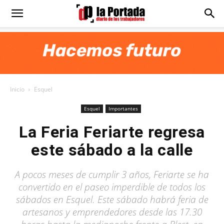
Diario
La
Inicio
Esquel
Portada
Esquel
Importantes
La Feria Feriarte regresa
este sábado a la calle
A pocos meses de cumplir 3 años, Feriarte se ha
convertido en el paseo imperdible de todos los
sábados en Esquel. Este sábado habrá feria de
artesanos y emprendedores desde las 17.30