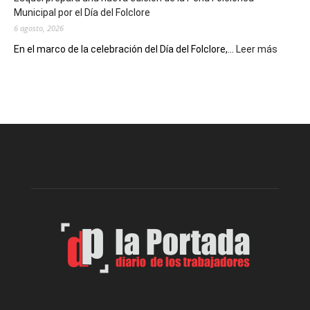
Escritores
Municipal por el Día del Folclore
Locales
6 agosto, 2026
:
En el marco de la celebración del Día del Folclore,...
Leer más
Esquel
prepar
una
nueva
edición
de
la
Peña
Folclór
Municip
por
el
Día
del
Folclor