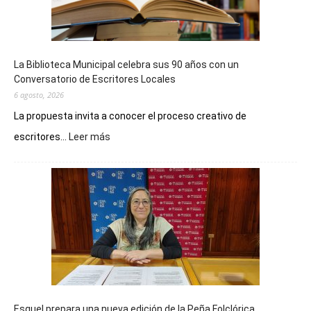
La Biblioteca Municipal celebra sus 90 años con un
Conversatorio de Escritores Locales
6 agosto, 2026
La propuesta invita a conocer el proceso creativo de
:
escritores...
Leer más
La
Biblioteca
Municipal
celebra
sus
90
años
con
un
Conversatorio
de
Esquel prepara una nueva edición de la Peña Folclórica