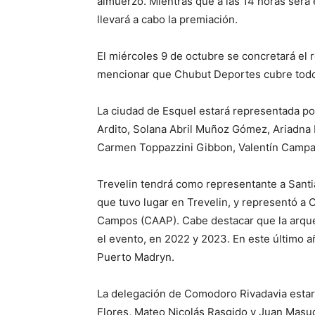
almuerzo. Mientras que a las 14 horas será el
llevará a cabo la premiación.
El miércoles 9 de octubre se concretará el 
mencionar que Chubut Deportes cubre todos 
La ciudad de Esquel estará representada por
Ardito, Solana Abril Muñoz Gómez, Ariadna 
Carmen Toppazzini Gibbon, Valentín Campan
Trevelin tendrá como representante a Santia
que tuvo lugar en Trevelin, y representó a C
Campos (CAAP). Cabe destacar que la arque
el evento, en 2022 y 2023. En este último
Puerto Madryn.
La delegación de Comodoro Rivadavia estará 
Flores, Mateo Nicolás Rasgido y Juan Masud