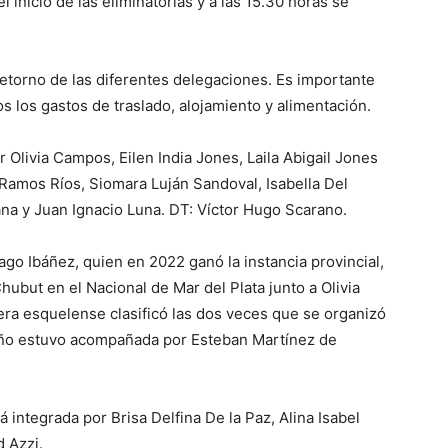
 inicio de las eliminatorias y a las 15.30 horas se
retorno de las diferentes delegaciones. Es importante
los gastos de traslado, alojamiento y alimentación.
 Olivia Campos, Eilen India Jones, Laila Abigail Jones
Ramos Ríos, Siomara Luján Sandoval, Isabella Del
a y Juan Ignacio Luna. DT: Víctor Hugo Scarano.
go Ibáñez, quien en 2022 ganó la instancia provincial,
hubut en el Nacional de Mar del Plata junto a Olivia
ra esquelense clasificó las dos veces que se organizó
 año estuvo acompañada por Esteban Martínez de
integrada por Brisa Delfina De la Paz, Alina Isabel
 Azzi.