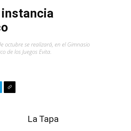
 instancia
co
e octubre se realizará, en el Gimnasio
co de los Juegos Evita.
La Tapa