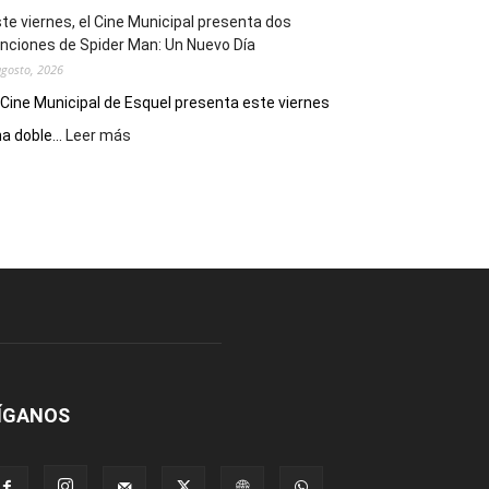
eventos
te viernes, el Cine Municipal presenta dos
deportivos
nciones de Spider Man: Un Nuevo Día
agosto, 2026
 Cine Municipal de Esquel presenta este viernes
:
a doble...
Leer más
Este
viernes,
el
Cine
Municipal
presenta
dos
funciones
de
Spider
Man:
Un
ÍGANOS
Nuevo
Día