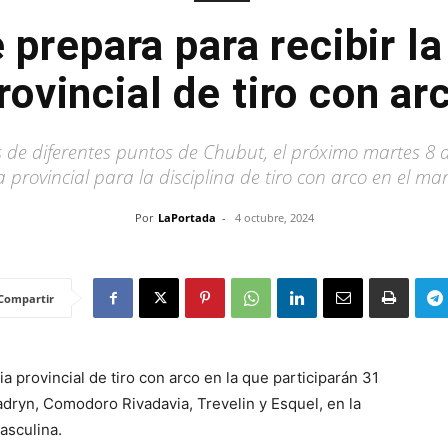
 prepara para recibir la
rovincial de tiro con ar
s de diferentes puntos de Chubut, el próximo martes 8 d
a provincial para la disciplina de tiro con arco en el mar
Por
LaPortada
-
4 octubre, 2024
Compartir
a provincial de tiro con arco en la que participarán 31
dryn, Comodoro Rivadavia, Trevelin y Esquel, en la
asculina.