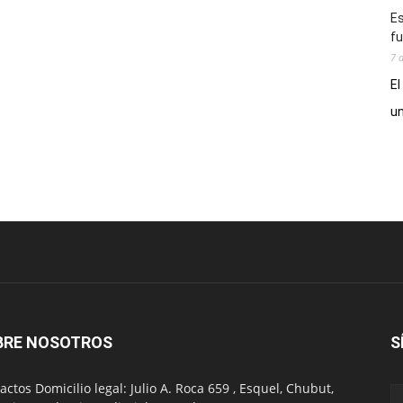
Es
fu
7 
El
un
BRE NOSOTROS
S
actos Domicilio legal: Julio A. Roca 659 , Esquel, Chubut,