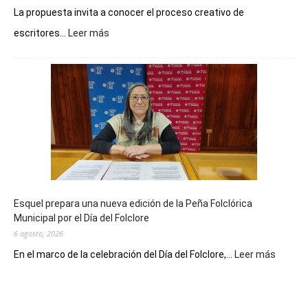
La propuesta invita a conocer el proceso creativo de
:
escritores...
Leer más
La
Biblioteca
Municipal
celebra
sus
90
años
con
un
Conversatorio
de
Esquel prepara una nueva edición de la Peña Folclórica
Escritores
Municipal por el Día del Folclore
Locales
6 agosto, 2026
:
En el marco de la celebración del Día del Folclore,...
Leer más
Esquel
prepar
una