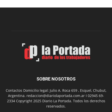
nueva
edición
de
la
Peña
Folclór
Municip
por
el
Día
del
Folclor
SOBRE NOSOTROS
Contactos Domicilio legal: Julio A. Roca 659 , Esquel, Chubut,
Argentina. redaccion@diariolaportada.com.ar I 02945 69-
2334 Copyright 2025 Diario La Portada. Todos los derechos
reservados.