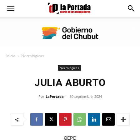
Diario
La
Inicio
Necrológicas
Portada
Necrológicas
JULIA ABURTO
Por
LaPortada
-
30 septiembre, 2024
QEPD