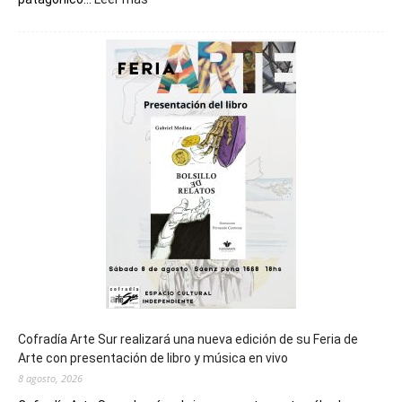
Chubut
será
sede
del
cierre
general
de
los
Juegos
Epade
2027
Cofradía Arte Sur realizará una nueva edición de su Feria de
Arte con presentación de libro y música en vivo
8 agosto, 2026