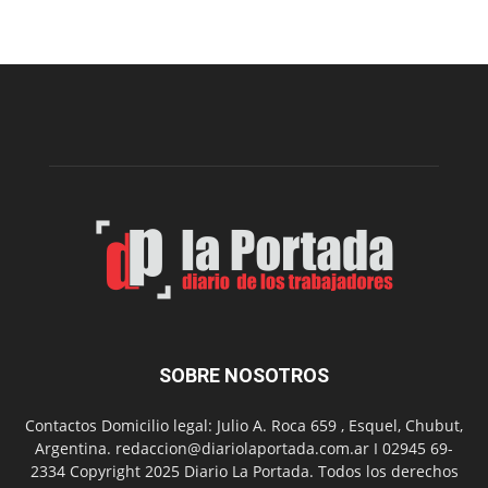
el
Cine
Municipal
presenta
dos
funciones
de
Spider
Man:
Un
Nuevo
Día
SOBRE NOSOTROS
Contactos Domicilio legal: Julio A. Roca 659 , Esquel, Chubut,
Argentina. redaccion@diariolaportada.com.ar I 02945 69-
2334 Copyright 2025 Diario La Portada. Todos los derechos