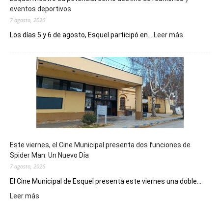
eventos deportivos
7 agosto, 2026
:
Los días 5 y 6 de agosto, Esquel participó en...
Leer más
Esquel
mostró
su
potencial
como
destino
de
reuniones
y
eventos
Este viernes, el Cine Municipal presenta dos funciones de
deportivos
Spider Man: Un Nuevo Día
7 agosto, 2026
El Cine Municipal de Esquel presenta este viernes una doble...
:
Leer más
Este
viernes,