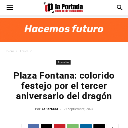
Diario
La
Inicio
Trevelin
Portada
Trevelin
Plaza Fontana: colorido
festejo por el tercer
aniversario del dragón
Por
LaPortada
-
27 septiembre, 2024