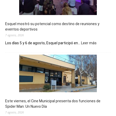
Esquel mostró su potencial como destino de reuniones y
eventos deportivos
7 agosto, 2026
:
Los días 5 y 6 de agosto, Esquel participó en...
Leer más
Esquel
mostró
su
potencial
como
destino
de
reuniones
y
eventos
Este viernes, el Cine Municipal presenta dos funciones de
deportivos
Spider Man: Un Nuevo Día
7 agosto, 2026