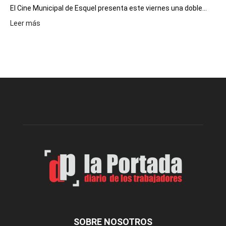
El Cine Municipal de Esquel presenta este viernes una doble...
:
Leer más
Este
viernes,
el
Cine
Municipal
presenta
dos
funciones
de
Spider
Man:
Un
Nuevo
Día
SOBRE NOSOTROS