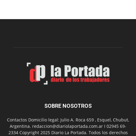
una
nueva
edición
de
la
Peña
Folclór
Municip
por
el
Día
del
Folclor
SOBRE NOSOTROS
Contactos Domicilio legal: Julio A. Roca 659 , Esquel, Chubut,
Argentina. redaccion@diariolaportada.com.ar I 02945 69-
2334 Copyright 2025 Diario La Portada. Todos los derechos