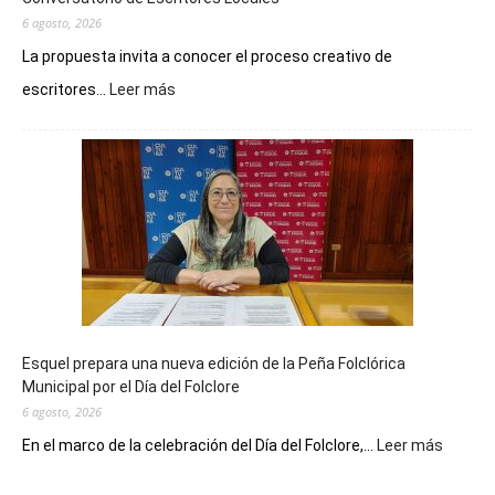
6 agosto, 2026
La propuesta invita a conocer el proceso creativo de
:
escritores...
Leer más
La
Biblioteca
Municipal
celebra
sus
90
años
con
un
Conversatorio
de
Esquel prepara una nueva edición de la Peña Folclórica
Escritores
Municipal por el Día del Folclore
Locales
6 agosto, 2026
:
En el marco de la celebración del Día del Folclore,...
Leer más
Esquel
prepar