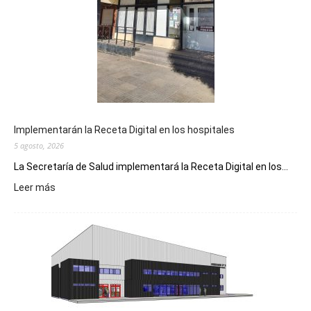
Implementarán la Receta Digital en los hospitales
5 agosto, 2026
La Secretaría de Salud implementará la Receta Digital en los...
:
Leer más
Implementarán
la
Receta
Digital
en
los
hospitales