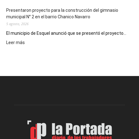
Presentaron proyecto para la construcción del gimnasio
municipal N° 2 en el barrio Chanico Navarro
5 agosto, 2026
El municipio de Esquel anunció que se presentó el proyecto...
:
Leer más
Presentaron
proyecto
para
la
construcción
del
gimnasio
municipal
N°
2
en
el
barrio
Chanico