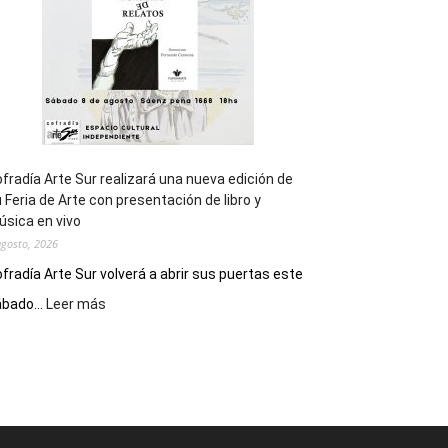
Epade
2027
fradía Arte Sur realizará una nueva edición de
 Feria de Arte con presentación de libro y
sica en vivo
agosto, 2026
fradía Arte Sur volverá a abrir sus puertas este
:
bado...
Leer más
Cofradía
Arte
Sur
realizará
una
nueva