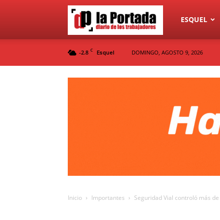
Diario
ESQUEL
C
-2.8
DOMINGO, AGOSTO 9, 2026
Esquel
La
Portada
Inicio
Importantes
Seguridad Vial controló más de 7