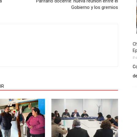
a
Paritario docente: nueva reunión entre el
Gobierno y los gremios
Ch
E
8 
Co
de
OR