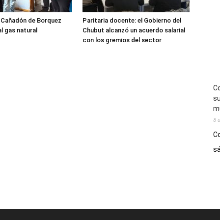
l Cañadón de Borquez
Paritaria docente: el Gobierno del
l gas natural
Chubut alcanzó un acuerdo salarial
con los gremios del sector
Co
su
mú
8 
Co
sá