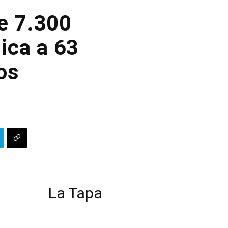
e 7.300
lica a 63
os
La Tapa