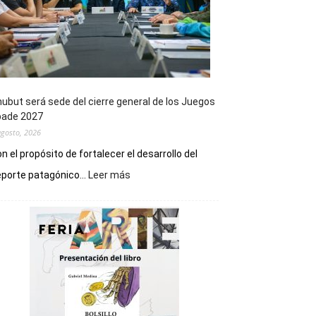
ubut será sede del cierre general de los Juegos
pade 2027
agosto, 2026
n el propósito de fortalecer el desarrollo del
:
porte patagónico...
Leer más
Chubut
será
sede
del
cierre
general
de
los
Juegos