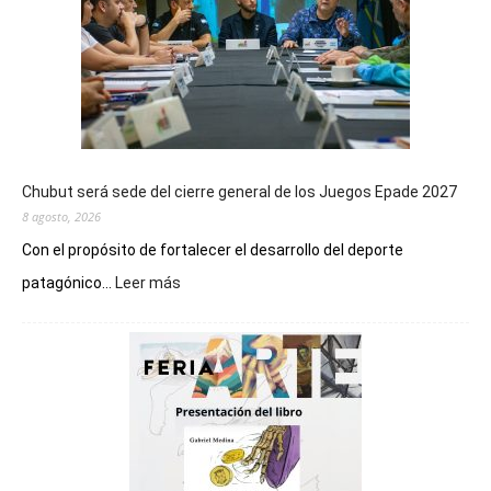
Chubut será sede del cierre general de los Juegos Epade 2027
8 agosto, 2026
Con el propósito de fortalecer el desarrollo del deporte
:
patagónico...
Leer más
Chubut
será
sede
del
cierre
general
de
los
Juegos