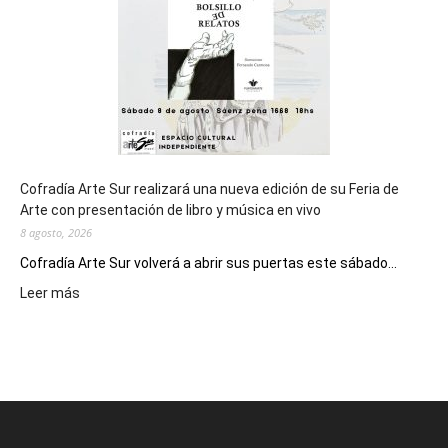
Epade
2027
Cofradía Arte Sur realizará una nueva edición de su Feria de
Arte con presentación de libro y música en vivo
8 agosto, 2026
Cofradía Arte Sur volverá a abrir sus puertas este sábado...
:
Leer más
Cofradía
Arte
Sur
realizará
una
nueva
edición