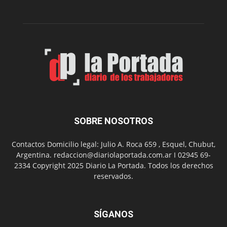
de
su
Feria
de
Arte
con
presentación
de
libro
y
música
SOBRE NOSOTROS
en
vivo
Contactos Domicilio legal: Julio A. Roca 659 , Esquel, Chubut,
Argentina. redaccion@diariolaportada.com.ar I 02945 69-
2334 Copyright 2025 Diario La Portada. Todos los derechos
reservados.
SÍGANOS