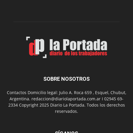
dos
funciones
de
Spider
Man:
Un
Nuevo
Día
SOBRE NOSOTROS
Contactos Domicilio legal: Julio A. Roca 659 , Esquel, Chubut,
Argentina. redaccion@diariolaportada.com.ar I 02945 69-
2334 Copyright 2025 Diario La Portada. Todos los derechos
reservados.