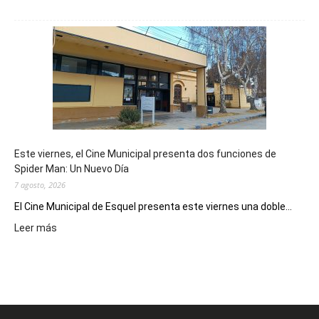
Esquel
mostró
su
potencial
como
destino
de
reuniones
y
eventos
Este viernes, el Cine Municipal presenta dos funciones de
deportivos
Spider Man: Un Nuevo Día
7 agosto, 2026
El Cine Municipal de Esquel presenta este viernes una doble...
:
Leer más
Este
viernes,
el
Cine
Municipal
presenta