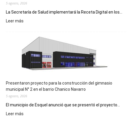
5 agosto, 2026
La Secretaría de Salud implementará la Receta Digital en los...
:
Leer más
Implementarán
la
Receta
Digital
en
los
hospitales
Presentaron proyecto para la construcción del gimnasio
municipal N° 2 en el barrio Chanico Navarro
5 agosto, 2026
El municipio de Esquel anunció que se presentó el proyecto...
:
Leer más
Presentaron
proyecto