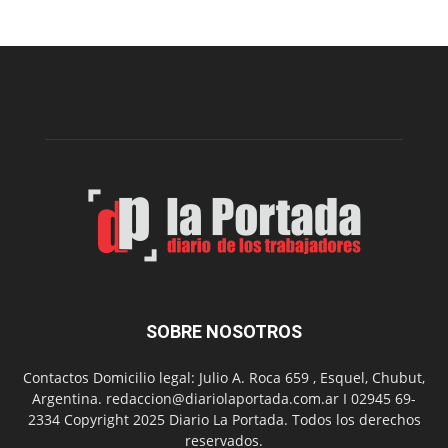
para
la
construcción
del
gimnasio
municipal
N°
2
en
el
barrio
Chanico
Navarro
SOBRE NOSOTROS
Contactos Domicilio legal: Julio A. Roca 659 , Esquel, Chubut,
Argentina. redaccion@diariolaportada.com.ar I 02945 69-
2334 Copyright 2025 Diario La Portada. Todos los derechos
reservados.