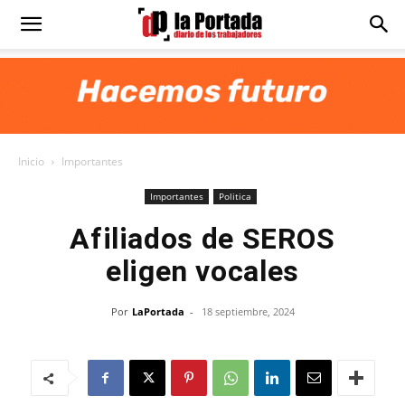
Diario
La
Inicio
Importantes
Portada
Importantes
Politica
Afiliados de SEROS
eligen vocales
Por
LaPortada
-
18 septiembre, 2024