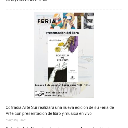
Chubut
será
sede
del
cierre
general
de
los
Juegos
Epade
2027
Cofradía Arte Sur realizará una nueva edición de su Feria de
Arte con presentación de libro y música en vivo
8 agosto, 2026