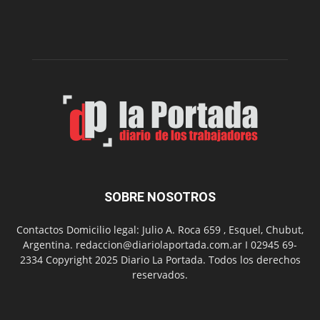
de
la
Peña
Folclór
Municip
por
el
Día
del
Folclor
SOBRE NOSOTROS
Contactos Domicilio legal: Julio A. Roca 659 , Esquel, Chubut,
Argentina. redaccion@diariolaportada.com.ar I 02945 69-
2334 Copyright 2025 Diario La Portada. Todos los derechos
reservados.