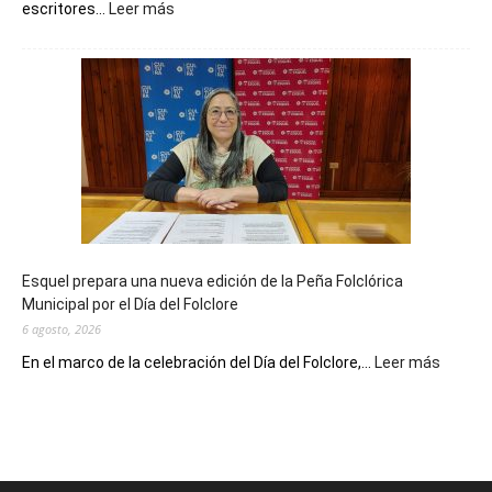
:
escritores...
Leer más
La
Biblioteca
Municipal
celebra
sus
90
años
con
un
Conversatorio
de
Esquel prepara una nueva edición de la Peña Folclórica
Escritores
Municipal por el Día del Folclore
Locales
6 agosto, 2026
:
En el marco de la celebración del Día del Folclore,...
Leer más
Esquel
prepar
una
nueva
edición