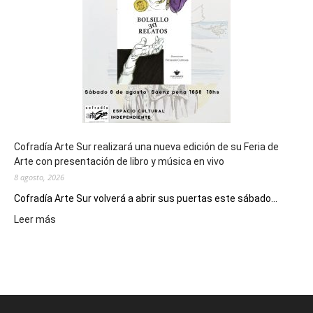
Juegos
Epade
2027
Cofradía Arte Sur realizará una nueva edición de su Feria de
Arte con presentación de libro y música en vivo
8 agosto, 2026
Cofradía Arte Sur volverá a abrir sus puertas este sábado...
:
Leer más
Cofradía
Arte
Sur
realizará
una
nueva