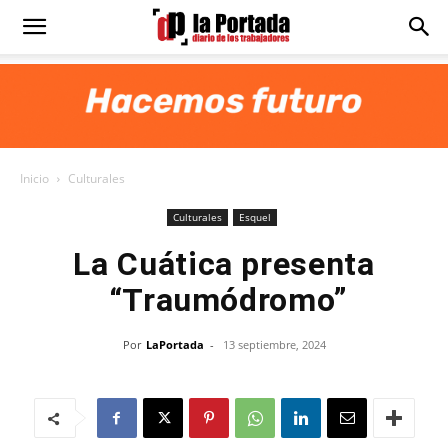
Diario
La
Inicio
Culturales
Portada
Culturales
Esquel
La Cuática presenta
“Traumódromo”
Por
LaPortada
-
13 septiembre, 2024