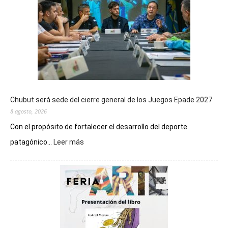
Chubut será sede del cierre general de los Juegos Epade 2027
8 agosto, 2026
Con el propósito de fortalecer el desarrollo del deporte
:
patagónico...
Leer más
Chubut
será
sede
del
cierre
general
de
los