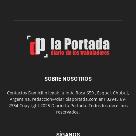
edición
de
su
Feria
de
Arte
con
presentación
de
libro
y
música
SOBRE NOSOTROS
en
vivo
Contactos Domicilio legal: Julio A. Roca 659 , Esquel, Chubut,
Argentina. redaccion@diariolaportada.com.ar I 02945 69-
2334 Copyright 2025 Diario La Portada. Todos los derechos
reservados.
SÍGANOS