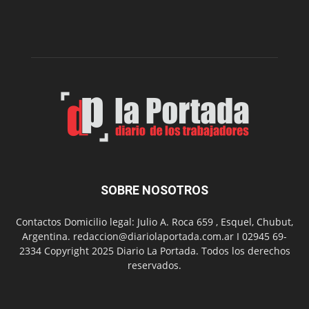
de
la
Peña
Folclór
Municip
por
el
Día
del
Folclor
SOBRE NOSOTROS
Contactos Domicilio legal: Julio A. Roca 659 , Esquel, Chubut,
Argentina. redaccion@diariolaportada.com.ar I 02945 69-
2334 Copyright 2025 Diario La Portada. Todos los derechos
reservados.