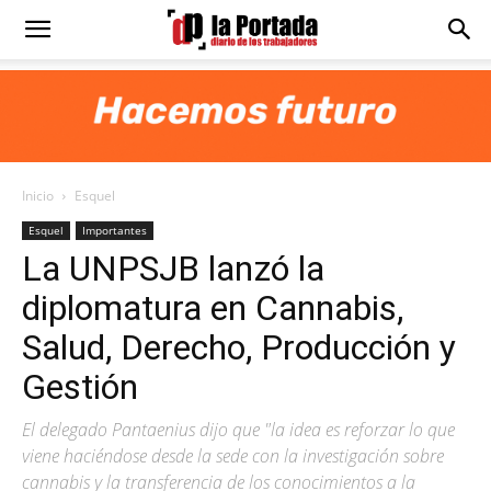
Diario
La
Inicio
Esquel
Portada
Esquel
Importantes
La UNPSJB lanzó la
diplomatura en Cannabis,
Salud, Derecho, Producción y
Gestión
El delegado Pantaenius dijo que "la idea es reforzar lo que
viene haciéndose desde la sede con la investigación sobre
cannabis y la transferencia de los conocimientos a la