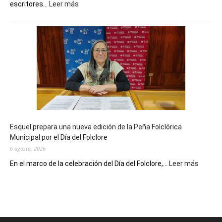
:
escritores...
Leer más
La
Biblioteca
Municipal
celebra
sus
90
años
con
un
Conversatorio
de
Esquel prepara una nueva edición de la Peña Folclórica
Escritores
Municipal por el Día del Folclore
Locales
6 agosto, 2026
:
En el marco de la celebración del Día del Folclore,...
Leer más
Esquel
prepar
una
nueva
edición