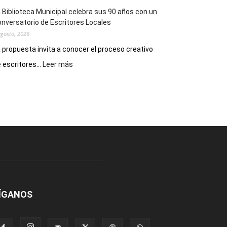
 Biblioteca Municipal celebra sus 90 años con un
nversatorio de Escritores Locales
agosto, 2026
 propuesta invita a conocer el proceso creativo
:
 escritores...
Leer más
La
Biblioteca
Municipal
celebra
sus
90
años
con
un
Conversatorio
de
Escritores
ÍGANOS
Locales