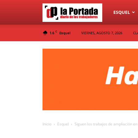
Diario
ESQUEL
C
1.6
VIERNES, AGOSTO 7, 2026
CL
Esquel
La
Portada
Inicio
Esquel
Siguen los trabajos de ampliación en