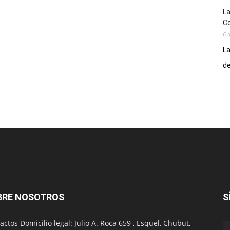
La
Co
6 
La
de
BRE NOSOTROS
S
actos Domicilio legal: Julio A. Roca 659 , Esquel, Chubut,