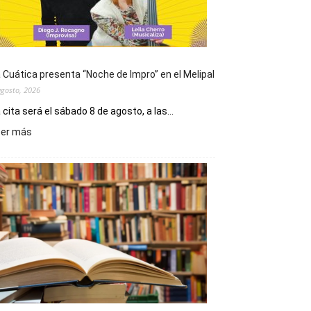
 Cuática presenta “Noche de Impro” en el Melipal
agosto, 2026
 cita será el sábado 8 de agosto, a las...
:
eer más
La
Cuática
presenta
“Noche
de
Impro”
en
el
Melipal