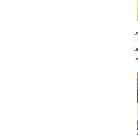
La
7 
La
L