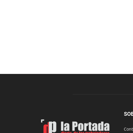
SO
Cont