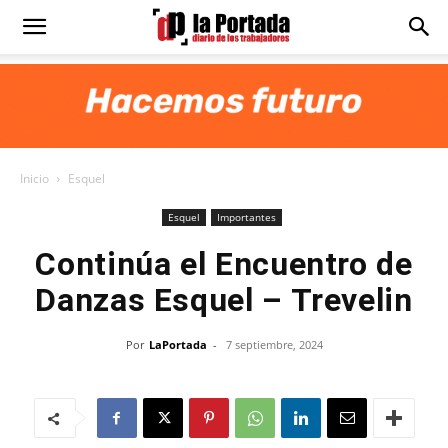
Diario
La
Inicio
Esquel
Portada
Esquel
Importantes
Continúa el Encuentro de
Danzas Esquel – Trevelin
Por
LaPortada
-
7 septiembre, 2024