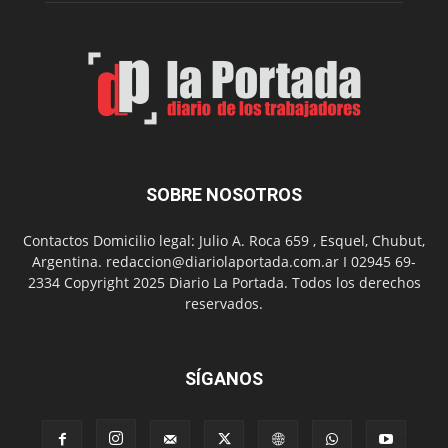
Municip
por
el
Día
del
Folclor
SOBRE NOSOTROS
Contactos Domicilio legal: Julio A. Roca 659 , Esquel, Chubut,
Argentina. redaccion@diariolaportada.com.ar I 02945 69-
2334 Copyright 2025 Diario La Portada. Todos los derechos
reservados.
SÍGANOS