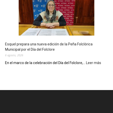
celebra
sus
90
años
con
un
Conversatorio
de
Esquel prepara una nueva edición de la Peña Folclórica
Escritores
Municipal por el Día del Folclore
Locales
6 agosto, 2026
:
En el marco de la celebración del Día del Folclore,...
Leer más
Esquel
prepar
una
nueva
edición
de
la
Peña
Folclór