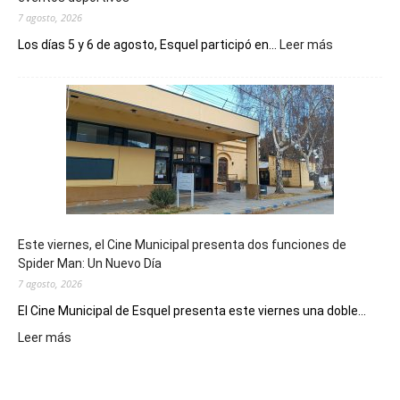
7 agosto, 2026
:
Los días 5 y 6 de agosto, Esquel participó en...
Leer más
Esquel
mostró
su
potencial
como
destino
de
reuniones
y
eventos
Este viernes, el Cine Municipal presenta dos funciones de
deportivos
Spider Man: Un Nuevo Día
7 agosto, 2026
El Cine Municipal de Esquel presenta este viernes una doble...
:
Leer más
Este
viernes,
el