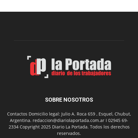
Cine
Municipal
presenta
dos
funciones
de
Spider
Man:
Un
Nuevo
Día
SOBRE NOSOTROS
Contactos Domicilio legal: Julio A. Roca 659 , Esquel, Chubut,
Argentina. redaccion@diariolaportada.com.ar I 02945 69-
2334 Copyright 2025 Diario La Portada. Todos los derechos
reservados.