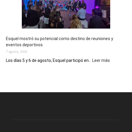
nueva
edición
de
su
Feria
de
Esquel mostró su potencial como destino de reuniones y
Arte
eventos deportivos
con
7 agosto, 2026
presentación
de
:
Los días 5 y 6 de agosto, Esquel participó en...
Leer más
libro
Esquel
y
mostró
música
su
en
potencial
vivo
como
destino
de
reuniones
y
eventos
deportivos